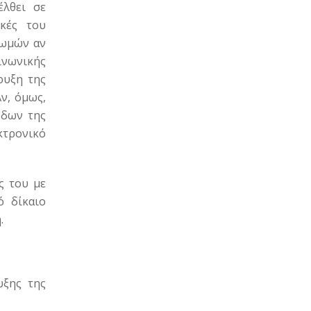
έλθει σε
κές του
ρωμών αν
ινωνικής
ρυξη της
ν, όμως,
όδων της
κτρονικό
ς του με
ό δίκαιο
η.
υξης της