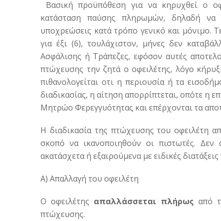
Βασική προϋπόθεση για να κηρυχθεί ο οφε
κατάσταση παύσης πληρωμών, δηλαδή να α
υποχρεώσεις κατά τρόπο γενικό και μόνιμο. 
για έξι (6), τουλάχιστον, μήνες δεν καταβά
Ασφάλισης ή Τράπεζες, εφόσον αυτές αποτελ
πτώχευσης την ζητά ο οφειλέτης, λόγο κήρυξ
πιθανολογείται οτι η περιουσία ή τα εισοδή
διαδικασίας, η αίτηση απορρίπτεται, οπότε η 
Μητρώο Φερεγγυότητας και επέρχονται τα αποτ
H διαδικασία της πτώχευσης του οφειλέτη α
σκοπό να ικανοποιηθούν οι πιστωτές. Δεν 
ακατάσχετα ή εξαιρούμενα με ειδικές διατάξει
Α) Απαλλαγή του οφειλέτη
Ο οφειλέτης
απαλλάσσεται πλήρως
από τ
πτώχευσης.