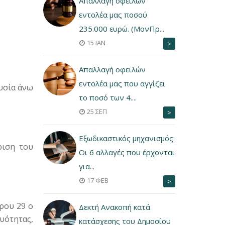
Aπαλλαγή οφειλών
εντολέα μας ποσού
235.000 ευρώ. (ΜονΠρ...
15 ΙΑΝ
>
Aπαλλαγή οφειλών
εντολέα μας που αγγίζει
ουσία άνω
το ποσό των 4....
25 ΣΕΠ
>
Εξωδικαστικός μηχανισμός:
ριση του
Οι 6 αλλαγές που έρχονται
για...
17 ΦΕΒ
>
ρου 29 ο
Δεκτή Ανακοπή κατά
υότητας,
κατάσχεσης του Δημοσίου