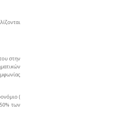
λίζονται
του στην
ηματικών
υμφωνίας
ονόμιο (
 50% των