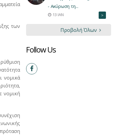
αμματεία
- Ακύρωση τη...
13 ΙΑΝ
>
ιξης των
Προβολή Όλων
Follow Us
 ρύθμιση
νατότητα
ι νομικά
ριότητα,
ε νομική
συνέχιση
ινωνικής
 πρόταση