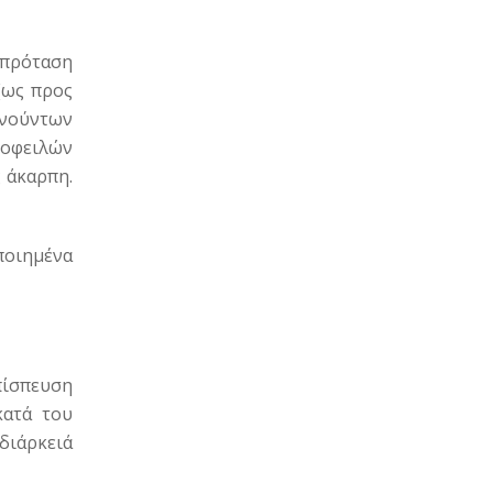
 πρόταση
(ως προς
ινούντων
 οφειλών
 άκαρπη.
ποιημένα
πίσπευση
κατά του
διάρκειά