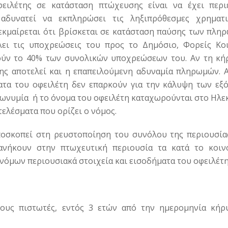
ιλέτης σε κατάσταση πτώχευσης είναι να έχει περι
δυνατεί να εκπληρώσει τις ληξιπρόθεσμες χρηματι
Τεκμαίρεται ότι βρίσκεται σε κατάσταση παύσης των πλη
λλει τις υποχρεώσεις του προς το Δημόσιο, Φορείς Κο
ούν το 40% των συνολικών υποχρεώσεων του. Αν τη κή
ης αποτελεί και η επαπειλούμενη αδυναμία πληρωμών. Α
ματα του οφειλέτη δεν επαρκούν για την κάλυψη των εξ
επωνυμία ή το όνομα του οφειλέτη καταχωρούνται στο Ηλε
ελέσματα που ορίζει ο νόμος.
ποσκοπεί στη ρευστοποίηση του συνόλου της περιουσία
ανήκουν στην πτωχευτική περιουσία τα κατά το κοιν
ς νόμων περιουσιακά στοιχεία και εισοδήματα του οφειλέτ
ους πιστωτές, εντός 3 ετών από την ημερομηνία κήρ