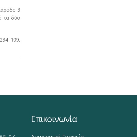
πάροδο 3
ό τα δύο
234 109,
Επικοινωνία
ια τις
Δικηγορικό Γραφείο‎