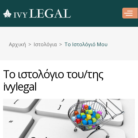
Παράκαμψη
προς το
κυρίως
περιεχόμενο
Αρχική
Ιστολόγια
Το Ιστολόγιό Μου
Το ιστολόγιο του/της
ivylegal