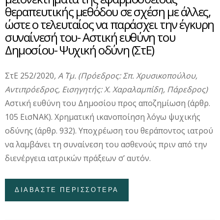
θεραπευτικής μεθόδου σε σχέση με άλλες,
ώστε ο τελευταίος να παράσχει την έγκυρη
συναίνεσή του- Αστική ευθύνη του
Δημοσίου- Ψυχική οδύνη (ΣτΕ)
ΣτΕ 252/2020
, Α΄ Τμ. (Πρόεδρος: Σπ. Χρυσικοπούλου,
Αντιπρόεδρος, Εισηγητής: Χ. Χαραλαμπίδη, Πάρεδρος)
Αστική ευθύνη του Δημοσίου προς αποζημίωση (άρθρ.
105 ΕισΝΑΚ). Χρηματική ικανοποίηση λόγω ψυχικής
οδύνης (άρθρ. 932). Υποχρέωση του θεράποντος ιατρού
να λαμβάνει τη συναίνεση του ασθενούς πριν από την
διενέργεια ιατρικών πράξεων σ’ αυτόν.
ΔΙΑΒΑΣΤΕ ΠΕΡΙΣΣΟΤΕΡΑ
ΓΙΑ ΠΑΡΑΛΕΙΨΗ
ΙΑΤΡΟΥ ΝΑ
ΕΝΗΜΕΡΩΣΕΙ ΤΟΝ