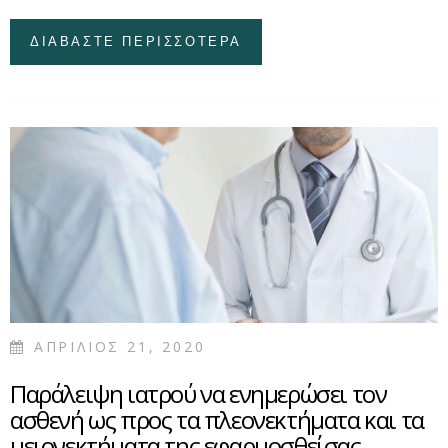
ΔΙΑΒΑΣΤΕ ΠΕΡΙΣΣΟΤΕΡΑ
ΓΙΑ ΠΑΡΑΓΡΑΦΗ
ΑΞΙΩΣΕΩΝ ΕΝΑΝΤΙ
ΤΟΥ ΕΛΛΗΝΙΚΟΥ
ΔΗΜΟΣΙΟΥ ΣΕ
ΠΕΡΙΠΤΩΣΗ ΒΛΑΒΗΣ
ΣΩΜΑΤΟΣ ΕΞΑΙΤΙΑΣ
ΚΑΤΑΡΡΕΥΣΗΣ
ΚΤΙΣΜΑΤΟΣ (ΣΤΕ
291/2020)
ΑΠΡΙΛΙΟΣ 21, 2020
Παράλειψη ιατρού να ενημερώσει τον
ασθενή ως προς τα πλεονεκτήματα και τα
μειονεκτήματα της εφαρμοσθείσας