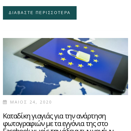
ΔΙΑΒΑΣΤΕ ΠΕΡΙΣΣΟΤΕΡΑ
ΓΙΑ ΕΝΑΣ ΠΟΛΥ
ΧΡΗΣΙΜΟΣ ΟΔΗΓΟΣ
ΑΠΟ ΤΟΝ ΣΕΒ ΓΙΑ
ΣΩΣΤΗ ΕΠΙΚΟΙΝΩΝΙΑ
ONLINE
ΕΠΙΧΕΙΡΗΣΕΩΝ ΜΕ
ΤΟΝ ΚΑΤΑΝΑΛΩΤΗ ΜΕ
ΚΑΤΕΥΘΥΝΣΕΙΣ ΚΑΙ
ΠΡΑΚΤΙΚΑ
ΠΑΡΑΔΕΙΓΜΑΤΑ
ΜΑΙΟΣ 24, 2020
Καταδίκη γιαγιάς για την ανάρτηση
φωτογραφιών με τα εγγόνια της στο
Facebook χωρίς την άδεια των γονέων -