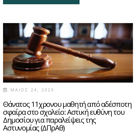
ΓΙΑ ΤΗΝ ΑΝΑΡΤΗΣΗ
ΦΩΤΟΓΡΑΦΙΩΝ ΜΕ ΤΑ
ΕΓΓΟΝΙΑ ΤΗΣ ΣΤΟ
FACEBOOK ΧΩΡΙΣ ΤΗΝ
ΑΔΕΙΑ ΤΩΝ ΓΟΝΕΩΝ -
ΥΠΟΧΡΕΩΣΗ
ΑΦΑΙΡΕΣΗΣ ΜΕ
ΑΠΕΙΛΗ ΧΡΗΜΑΤΙΚΗΣ
ΠΟΙΝΗΣ
ΜΑΙΟΣ 24, 2020
Θάνατος 11χρονου μαθητή από αδέσποτη
σφαίρα στο σχολείο: Αστική ευθύνη του
Δημοσίου για παραλείψεις της
Αστυνομίας (ΔΠρΑθ)