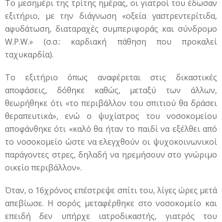
Το μεσημέρι της τρίτης ημέρας, οι γιατροί του έδωσαν
εξιτήριο, με την διάγνωση «οξεία γαστρεντερίτιδα,
αφυδάτωση, διαταραχές συμπεριφοράς και σύνδρομο
W.P.W.» (σ.σ.: καρδιακή πάθηση που προκαλεί
ταχυκαρδία).
Το εξιτήριο όπως αναφέρεται στις δικαστικές
αποφάσεις, δόθηκε καθώς, μεταξύ των άλλων,
θεωρήθηκε ότι «το περιβάλλον του σπιτιού θα δράσει
θεραπευτικά», ενώ ο ψυχίατρος του νοσοκομείου
αποφάνθηκε ότι «καλό θα ήταν το παιδί να εξέλθει από
το νοσοκομείο ώστε να ελεγχθούν οι ψυχοκοινωνικοί
παράγοντες στρες, δηλαδή να ηρεμήσουν στο γνώριμο
οικείο περιβάλλον».
Όταν, ο 16χρόνος επέστρεψε σπίτι του, λίγες ώρες μετά
απεβίωσε. Η σορός μεταφέρθηκε στο νοσοκομείο και
επειδή δεν υπήρχε ιατροδικαστής, γιατρός του