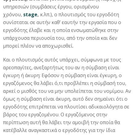
υπηρεσιών (συμβάσεις έργου, ορισμένου
χρόνου,
stage
,
κ.λπ.), ο πλουτισμός του εργοδότη
συνίσταται σε αυτήν καθ’ εαυτήν την εργασία που ο
εργοδότης έλαβε και η οποία ενσωματώθηκε στην
υπάρχουσα περιουσία του, από την οποία και δεν
μπορεί πλέον να αποχωρισθεί.
Και ο πλουτισμός αυτός υπάρχει, σύμφωνα με τους
αρεοπαγίτες, ανεξαρτήτως του αν η σύμβαση είναι
έγκυρη ή άκυρη: Εφόσον η σύμβαση είναι έγκυρη, ο
εργαζόμενος θα λάβει ό,τι προβλέπει η σύμβασή του,
αρκεί ο μισθός του να μην υπολείπεται του νομίμου. Αν
όμως η σύμβαση είναι άκυρη, αυτό δεν σημαίνει ότι ο
εργοδότης επιτρέπεται να πλουτίσει αδικαιολόγητα σε
βάρος του εργαζομένου. Ο εργαζόμενος στην
περίπτωση αυτή θα λάβει την αμοιβή την οποία θα
κατέβαλλε αναγκαστικά ο εργοδότης για την ίδια