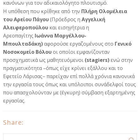
κανόνων για τον αδικαιολόγητο πλουτισμό.
Η υπόθεση που κρίθηκε από την
Πλήρη Ολομέλεια
του Αρείου Πάγου
(Πρόεδρος η
Αγγελική
Αλειφεροπούλου
και εισηγήτρια η
Αρεοπαγίτης
Ιωάννα Μαργέλλου-
Μπουλταδάκη)
αφορούσε εργαζομένους στο
Γενικό
Νοσοκομείο Βόλου
οι οποίοι εμφανίζονταν
προσχηματικά ως μαθητευόμενοι
(stagiers)
ενώ στην
πραγματικότητα –όπως είχε κρίνει εξάλλου και το
Εφετείο Λάρισας– παρείχαν επί πολλά χρόνια κανονικά
την εργασία τους όπως και υπόλοιποι συνάδελφοί τους
που απασχολούνταν με (έγκυρη) σύμβαση εξαρτημένης
εργασίας.
Share:
Φόρμα αναζήτησης
Αναζήτηση